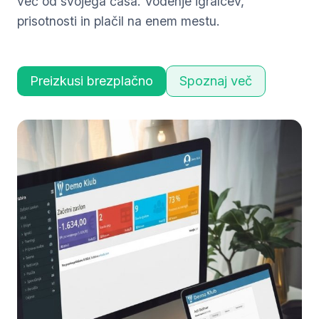
več od svojega časa. Vodenje igralcev,
prisotnosti in plačil na enem mestu.
Preizkusi brezplačno
Spoznaj več